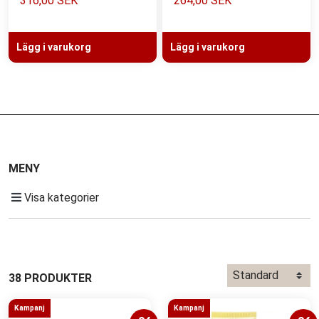
316,00 SEK
264,00 SEK
användning till en spa-liknande upplevelse.
MOLTON BROWN
Lägg i varukorg
Lägg i varukorg
- Vardagslyx för både honom och henne
MENY
Visa kategorier
38 PRODUKTER
Kampanj
Kampanj