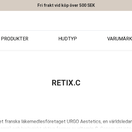
Fri frakt vid köp över 500 SEK
PRODUKTER
HUDTYP
VARUMÄRK
RETIX.C
t franska läkemedlesföretaget URGO Aestetics, en världsledan
tamin) och biologiskt aktiva former av
vitamin C
. Genom att int