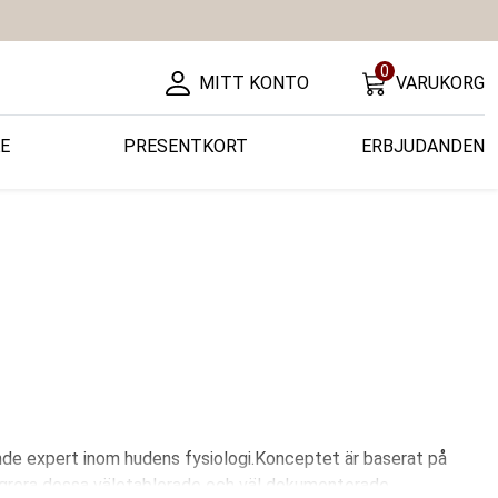
0
MITT KONTO
VARUKORG
E
PRESENTKORT
ERBJUDANDEN
de expert inom hudens fysiologi.Konceptet är baserat på
egrera dessa väletablerade och väl dokumenterade