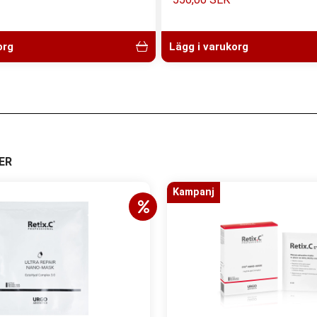
org
Lägg i varukorg
ER
Kampanj