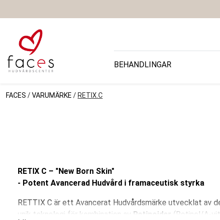
BEHANDLINGAR
FACES
/
VARUMÄRKE
/
RETIX.C
RETIX C – "New Born Skin"
- Potent Avancerad Hudvård i framaceutisk styrka
RETTIX C är ett Avancerat Hudvårdsmärke utvecklat av de
unik teknologi för kombination av
Retinoider
(Retinol/A-vi