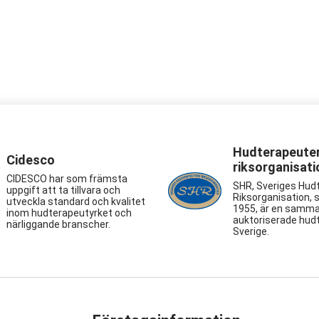
Hudterapeute
Cidesco
riksorganisati
CIDESCO har som främsta
SHR, Sveriges Hud
uppgift att ta tillvara och
Riksorganisation, 
utveckla standard och kvalitet
1955, är en samma
inom hudterapeutyrket och
auktoriserade hudt
närliggande branscher.
Sverige.