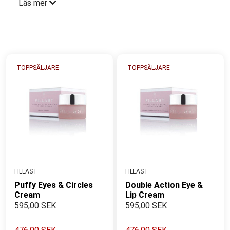
Läs mer
inkl. känslig hud. FILLAST stimulerar hudens
cellförnyelse, ökar hudens fukthalt, stärker hudens
barriär, ger fyllighet, fasthet och elasticitet för att
minska ålderstecken som Rynkor/Linjer.
TOPPSÄLJARE
TOPPSÄLJARE
FILLAST
FILLAST
Puffy Eyes & Circles
Double Action Eye &
Cream
Lip Cream
595,00 SEK
595,00 SEK