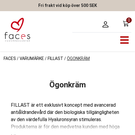
Fri frakt vid köp över 500 SEK
0
FACES
/
VARUMÄRKE
/
FILLAST
/
ÖGONKRÄM
Ögonkräm
FILLAST är ett exklusivt koncept med avancerad
antiåldrandevård där den biologiska tillgängligheten
av den värdefulla Hyaluronsyran stimuleras.
Produkterna är för den medvetna kunden med höga
krav på avancerad hudvård och passar alla hudtyper,