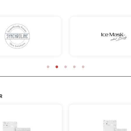
ing. Genom att leverera aktiva ingredienser på molekylär nivå,
ärka och förbättra hudens struktur på djupet, samtidigt som de
dens förmåga att stå emot yttre påfrestningar.
ill att hudens funktioner är optimala. Funktioner som styrs av o
örändras cellernas förmåga att kommunicera, cellernas aktiviteter 
ga signalsubstanser som stimulerar hudens funktioner. Stimuler
tioner. Med ACTV8SKN kommunicerar produkterna med huden på 
där återfuktning, vävnadsreparation, fasthet och elasticitet st
som stimulerar celltillväxt och reparation,
FGF (Fibroblast Groth
stin. Dessutom innehåller produkterna rikligt med
Hyaluronsyra
amt motverkar fria syreradikaler.
R
eget språk