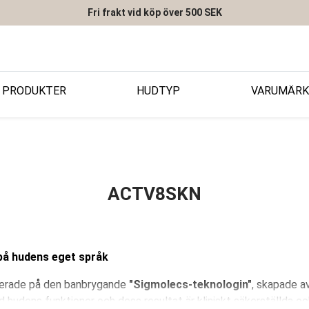
Fri frakt vid köp över 500 SEK
PRODUKTER
HUDTYP
VARUMÄRK
ACTV8SKN
på hudens eget språk
serade på den banbrygande
"Sigmolecs-teknologin"
, skapade a
hudens funktioner och dess resultat är kliniskt säkerställda o