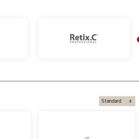
 framjas hudens naturliga regenerering- och
m motverkar tecken på åldrande. Hudens celler stimuleras
lika utsöndrande signalmolekyler som cellernas receptorer
blir nedsatta och åldersförändringarna blir allt mer
ar och upprätthåller dess aktivitet. Dessutom tillförs
hudens eget språk och motverkar hudens åldrande.
år i fokus. Bland aktiva ingredienser finns
EGF
 Factor)
, en tillväxtfaktor som stimulera fibroblaster i
,
Niacinamid
(Vitamin B3) och
Antioxidanter
som ger fukt,