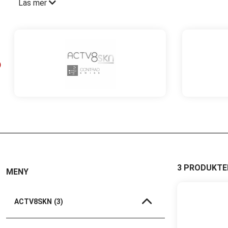
Läs mer
ACTV8SKN ger huden en intensiv vävnadsreparerande behandl
reparationsprocess. Produkterna är formulareade att först
att återställa sig själva, reparera skador och förbättra hu
ACTV8SKN tar hänsyn till att hudens hälsa står i relation t
fångar upp och omsätter till olika aktiviteter. Med tiden f
framträdande. Med SIGMOLECS® teknologin efterliknas vikti
nödvändiga tillväxtfaktorer som underhåller hudens funk
ACTV8SKN serien består av Serum, Ögongelé och Läppbalsam 
(Epidermal Growth Factors)
, en kraftfull tillväxtfaktor 
huden, som är ansvariga för att producera kollagen och ela
stärker hudens barriärfuntion och motverkar inflammation s
3 PRODUKTE
MENY
ACTV8SKN
- Kommunicerar med hudens celler på cellernas 
ACTV8SKN
(3)