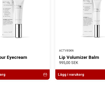
ACTV8SKN
our Eyecream
Lip Volumizer Balm
995,00 SEK
korg
Lägg i varukorg