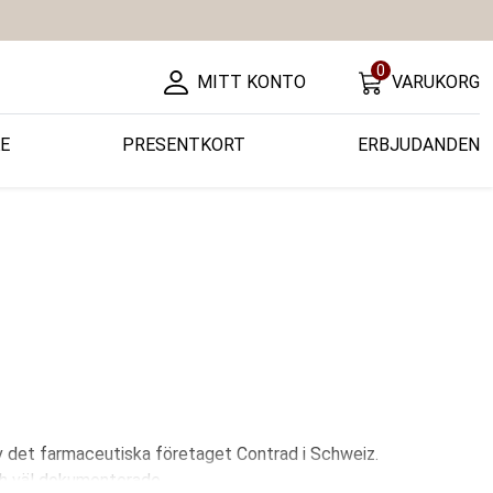
0
MITT KONTO
VARUKORG
E
PRESENTKORT
ERBJUDANDEN
v det farmaceutiska företaget Contrad i Schweiz.
ch väl dokumenterade.