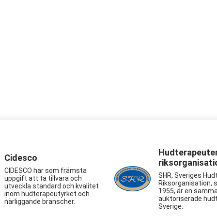
Hudterapeute
Cidesco
riksorganisati
CIDESCO har som främsta
SHR, Sveriges Hud
uppgift att ta tillvara och
Riksorganisation, 
utveckla standard och kvalitet
1955, är en samma
inom hudterapeutyrket och
auktoriserade hudt
närliggande branscher.
Sverige.