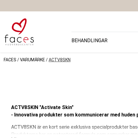
BEHANDLINGAR
FACES
/
VARUMÄRKE
/
ACTV8SKN
ACTV8SKIN "Activate Skin"
- Innovativa produkter som kommunicerar med huden 
ACTV8SKN är en kort serie exklusiva specialprodukter ba
Produkterna har en patenterad formula som samverkar med 