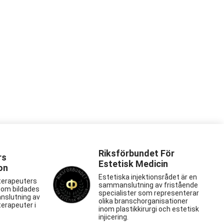
Riksförbundet För
rs
Estetisk Medicin
on
Estetiska injektionsrådet är en
terapeuters
sammanslutning av fristående
som bildades
specialister som representerar
nslutning av
olika branschorganisationer
erapeuter i
inom plastikkirurgi och estetisk
injicering.