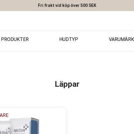
Fri frakt vid köp över 500 SEK
PRODUKTER
HUDTYP
VARUMÄRK
Läppar
ARE