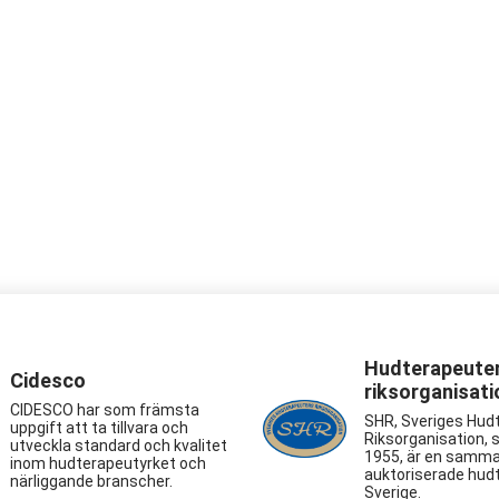
Hudterapeute
Cidesco
riksorganisati
CIDESCO har som främsta
SHR, Sveriges Hud
uppgift att ta tillvara och
Riksorganisation, 
utveckla standard och kvalitet
1955, är en samma
inom hudterapeutyrket och
auktoriserade hudt
närliggande branscher.
Sverige.