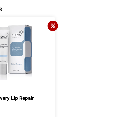
R
ery Lip Repair