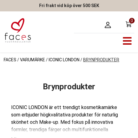
Fri frakt vid köp över 500 SEK
0
FACES
/
VARUMÄRKE
/
ICONIC LONDON
/
BRYNPRODUKTER
Brynprodukter
ICONIC LONDON är ett trendigt kosmetikamärke
som erbjuder högkvalitativa produkter för naturlig
skönhet och Make-up. Med fokus på innovativa
formler, trendiga färger och multifunktionella
egenskaper är ICONIC LONDON ett modernt