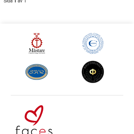
Sida
1
av 1