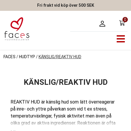
Fri frakt vid köp över 500 SEK
0
FACES
/
HUDTYP
/
KÄNSLIG/REAKTIV HUD
KÄNSLIG/REAKTIV HUD
REAKTIV HUD är känslig hud som lätt överreagerar
på inre- och yttre påverkan som vid t ex stress,
temperaturväxlingar, fysisk aktivitet men även på
olika grad av aktiva ingredienser. Reaktionen är ofta
kolpplat till en försvagad hudbarriär som gör huden