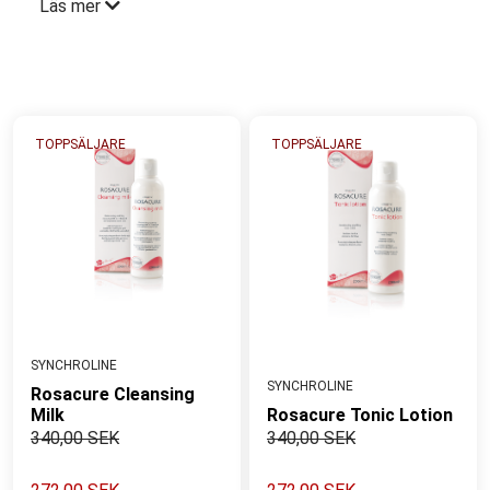
Läs mer
sårbar för irritation. Typiska symptom är stickningar,
sveda och värmekänsla. Att överbehandla med starka
produkter kan förvärra känsligheten. Rätt strategi är
att stärka barriären, balansera och lugna huden med
skyddande vård
TOPPSÄLJARE
TOPPSÄLJARE
SYNCHROLINE
SYNCHROLINE
Rosacure Cleansing
Milk
Rosacure Tonic Lotion
340,00 SEK
340,00 SEK