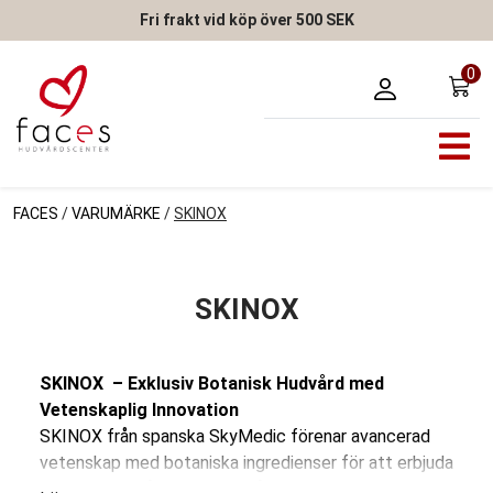
Fri frakt vid köp över 500 SEK
0
FACES
/
VARUMÄRKE
/
SKINOX
SKINOX
SKINOX – Exklusiv Botanisk Hudvård med
Vetenskaplig Innovation
SKINOX från spanska SkyMedic förenar avancerad
vetenskap med botaniska ingredienser för att erbjuda
effektiv och långsiktig hudvård. Serien är designad