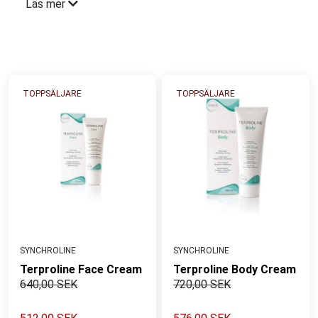
Läs mer
tillförs. Torr och mycket torr hud behöver både rikligt
med näring och barriärstärkande ingredienser för att
återbalanseras. Rätt strategi är att ge rikligt med
näring, tillförsel av lipider och att återställa hudens
naturliga skydd. Undvik vattenbaserade produkter
TOPPSÄLJARE
TOPPSÄLJARE
som kan vara uttorkande och endast tillför fukt utan
att ha förmåga att bevara den. Fokusera på milda
produkter för att undvika irritation.
Expertens tips:
Välj produkter med oljor och
fettsyror som återställer hudens mjukhet
SYNCHROLINE
SYNCHROLINE
Terproline Face Cream
Terproline Body Cream
640,00 SEK
720,00 SEK