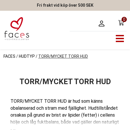
Fri frakt vid köp över 500 SEK
0
FACES
/
HUDTYP
/
TORR/MYCKET TORR HUD
TORR/MYCKET TORR HUD
TORR/MYCKET TORR HUD är hud som känns
obalanserad och stram med fjällighet. Hudtillståndet
orsakas på grund av brist av lipider (fetter) i cellens
hölje och låg fuktbalans, både vad gäller den naturligt
befintliga och förmågan att bevara av det som