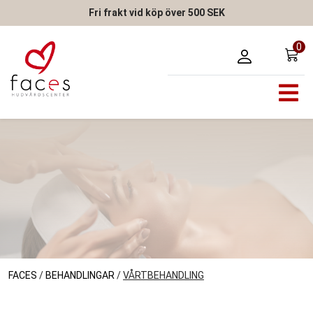
Fri frakt vid köp över 500 SEK
0
FACES
/
BEHANDLINGAR
/
VÅRTBEHANDLING