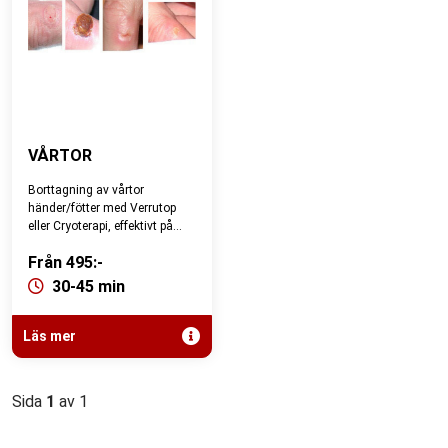
VÅRTOR
Borttagning av vårtor
händer/fötter med Verrutop
eller Cryoterapi, effektivt på
olika typer av vårtor.
Från 495:-
30-45 min
Läs mer
Sida
1
av 1