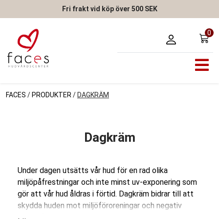
Fri frakt vid köp över 500 SEK
0
FACES
/
PRODUKTER
/
DAGKRÄM
Dagkräm
Under dagen utsätts vår hud för en rad olika
miljöpåfrestningar och inte minst uv-exponering som
gör att vår hud åldras i förtid. Dagkräm bidrar till att
skydda huden mot miljöföroreningar och negativ
milgöpåverkan. Den tillför antioxidanter, fukt och