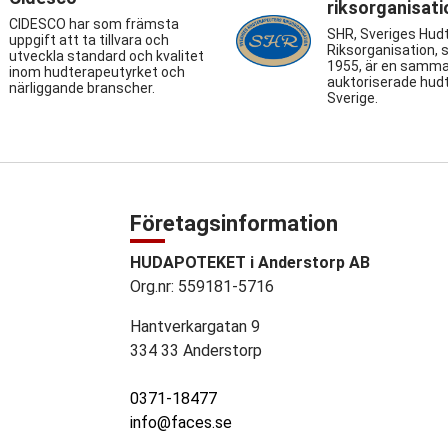
riksorganisati
CIDESCO har som främsta
SHR, Sveriges Hud
uppgift att ta tillvara och
Riksorganisation, 
utveckla standard och kvalitet
1955, är en samma
inom hudterapeutyrket och
auktoriserade hudt
närliggande branscher.
Sverige.
Företagsinformation
HUDAPOTEKET i Anderstorp AB
Org.nr: 559181-5716
Hantverkargatan 9
334 33 Anderstorp
0371-18477
info@faces.se