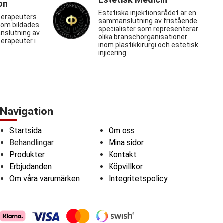
on
Estetiska injektionsrådet är en
terapeuters
sammanslutning av fristående
som bildades
specialister som representerar
nslutning av
olika branschorganisationer
erapeuter i
inom plastikkirurgi och estetisk
injicering.
Navigation
Startsida
Om oss
Behandlingar
Mina sidor
Produkter
Kontakt
Erbjudanden
Köpvillkor
Om våra varumärken
Integritetspolicy