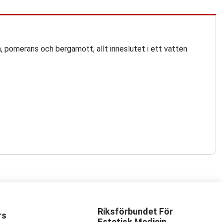
, pomerans och bergamott, allt inneslutet i ett vatten
Riksförbundet För
rs
Estetisk Medicin