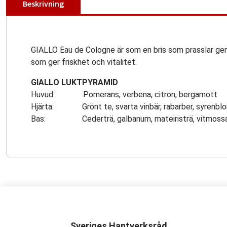
Beskrivning
GIALLO Eau de Cologne är som en bris som prasslar geno
som ger friskhet och vitalitet.
GIALLO LUKTPYRAMID
Huvud: Pomerans, verbena, citron, bergamott
Hjärta: Grönt te, svarta vinbär, rabarber, syrenb
Bas: Cederträ, galbanum, mateiristrä, vitmoss
Sveriges Hantverksråd