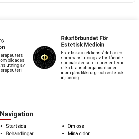
Riksförbundet För
rs
Estetisk Medicin
on
Estetiska injektionsrådet är en
terapeuters
sammanslutning av fristående
som bildades
specialister som representerar
nslutning av
olika branschorganisationer
erapeuter i
inom plastikkirurgi och estetisk
injicering.
Navigation
Startsida
Om oss
Behandlingar
Mina sidor