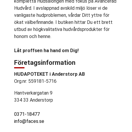
kompletta Hudsalongen med fokus på Avancerad
Hudvård. I avslappnad avskild miljö löser vi de
vanligaste hudproblemen, vårdar Ditt yttre för
ökat välbefinnande. I butiken hittar Du ett brett
utbud av högkvalitativa hudvårdsprodukter för
honom och henne.
Låt proffsen ha hand om Dig!
Företagsinformation
HUDAPOTEKET i Anderstorp AB
Org.nr: 559181-5716
Hantverkargatan 9
334 33 Anderstorp
0371-18477
info@faces.se