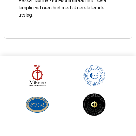
Passar Normal-torr-kombinerad hud. Även
lämplig vid oren hud med aknerelaterade
utslag.