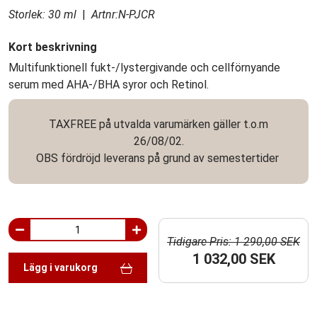
Storlek: 30 ml
|
Artnr:N-PJCR
Kort beskrivning
Multifunktionell fukt-/lystergivande och cellförnyande
serum med AHA-/BHA syror och Retinol.
TAXFREE på utvalda varumärken gäller t.o.m
26/08/02.
OBS fördröjd leverans på grund av semestertider
Tidigare Pris: 1 290,00 SEK
1 032,00 SEK
Lägg i varukorg