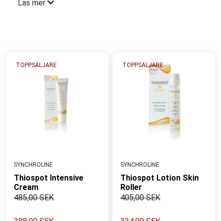
Läs mer
Det är vanligare hos mörkare än ljusare hudtyper.
Fläckarna är resultatet av DNA-skador i
pigmentcellen, vilka ofta framträder över tid. De
pigmenteringar som syns idag är det samlade
resultatet av oskyddad uv-exponering som påverkat
TOPPSÄLJARE
TOPPSÄLJARE
cellernas DNA negativt. Rätt strategi att reducera är
att använda produkter som bromsar pigmentbildning,
reparerar DNA-skador, ökar cellförnyelsen och ger
skydd mot ytterligare uv-exponering för klarare hud
med utjämnad hudton över tid.
Expertens tips:
Använd alltid solskydd, även under
årets mörkare årstid och komplettera med aktivt
pigmenthämmande ingredienser
SYNCHROLINE
SYNCHROLINE
Thiospot Intensive
Thiospot Lotion Skin
Cream
Roller
485,00 SEK
405,00 SEK