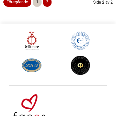
Föregående
1
2
Sida
2
av 2