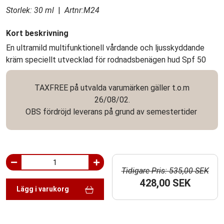
Storlek: 30 ml
|
Artnr:M24
Kort beskrivning
En ultramild multifunktionell vårdande och ljusskyddande
kräm speciellt utvecklad för rodnadsbenägen hud Spf 50
TAXFREE på utvalda varumärken gäller t.o.m
26/08/02.
OBS fördröjd leverans på grund av semestertider
Tidigare Pris: 535,00 SEK
428,00 SEK
Lägg i varukorg