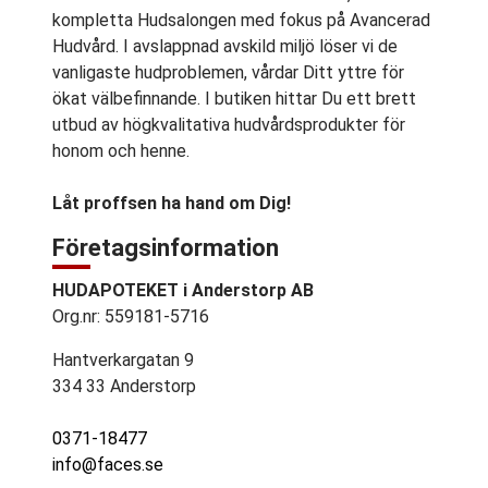
kompletta Hudsalongen med fokus på Avancerad
Hudvård. I avslappnad avskild miljö löser vi de
vanligaste hudproblemen, vårdar Ditt yttre för
ökat välbefinnande. I butiken hittar Du ett brett
utbud av högkvalitativa hudvårdsprodukter för
honom och henne.
Låt proffsen ha hand om Dig!
Företagsinformation
HUDAPOTEKET i Anderstorp AB
Org.nr: 559181-5716
Hantverkargatan 9
334 33 Anderstorp
0371-18477
info@faces.se